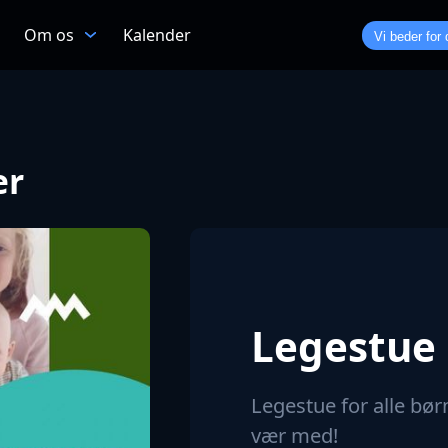
Om os
Kalender
Vi beder for 
er
Legestue
Legestue for alle bø
vær med!