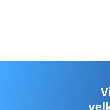
V
vel