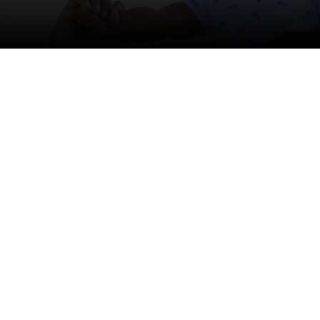
relationer, eller måske for at hjæ
Bliv del af en gruppe