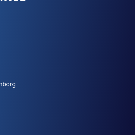
andede mm. Du er
men til at prøve det af,
il en gruppe.
enborg