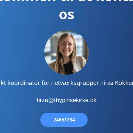
unge familier, bl
os
naturligvis velkom
inden du siger ja t
kt koordinator for netværksgrupper Tirza Kokk
tirza@thypinsekirke.dk
24653734