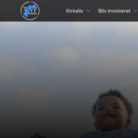
Kirkeliv
Bliv involveret
Alle aldre
Netværk
Netværksgrupperne er kirke tæt på
man mødes derfor ud over gudstje