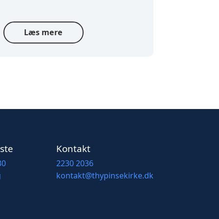
Læs mere
ste
Kontakt
30
2230 2036
g
kontakt@thypinsekirke.dk