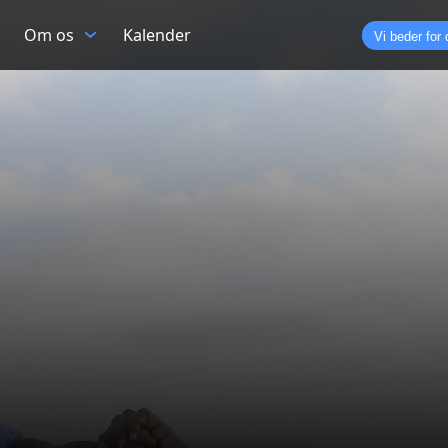
Om os
Kalender
Vi beder for 
sgrupper
. Det er din udvidede familie, og
nesten i private hjem, for at bygge