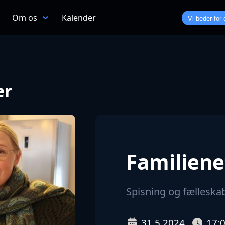
Om os
Kalender
Vi beder for 
er
Familien
Spisning og fælleskab 
31.5.2024
17: