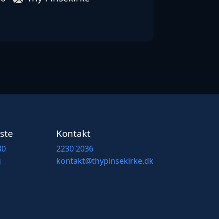
ste
Kontakt
30
2230 2036
g
kontakt@thypinsekirke.dk