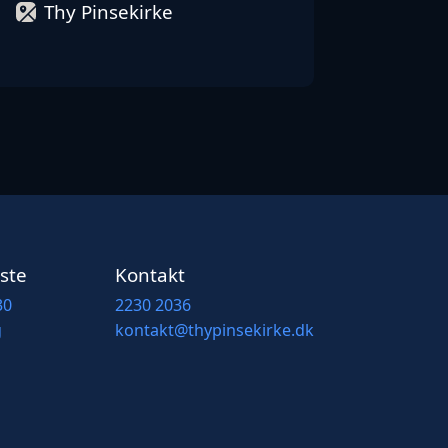
0
Thy Pinsekirke
ste
Kontakt
30
2230 2036
g
kontakt@thypinsekirke.dk