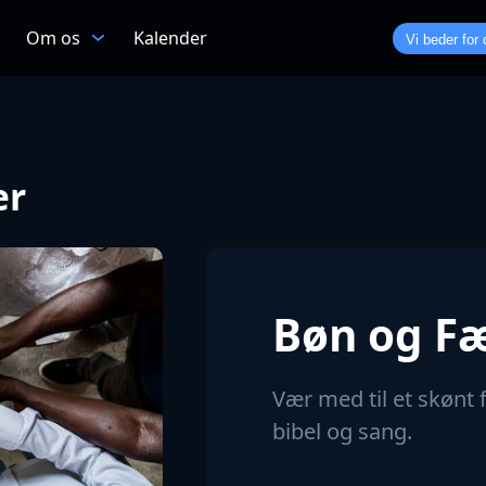
Om os
Kalender
Vi beder for 
er
Bøn og Fæ
Vær med til et skønt
bibel og sang.