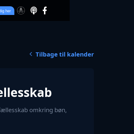
dig her
Tilbage til kalender
llesskab
 fællesskab omkring bøn,