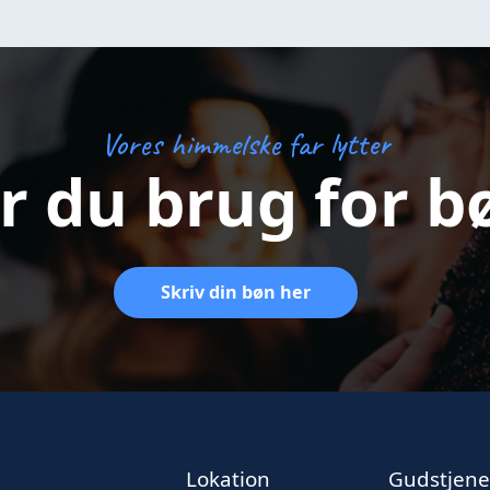
Vores himmelske far lytter
r du brug for b
Skriv din bøn her
Lokation
Gudstjene